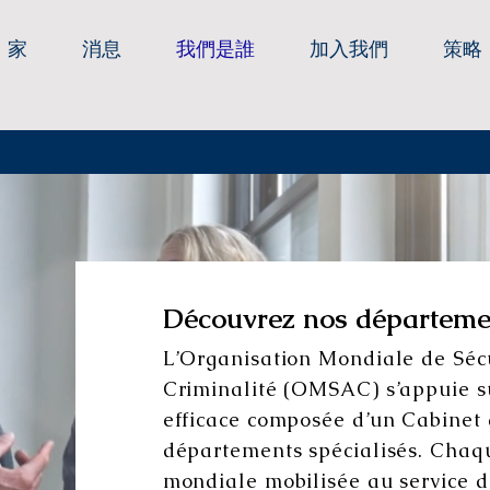
家
消息
我們是誰
加入我們
策略
Découvrez nos départemen
L’Organisation Mondiale de Sécu
Criminalité (OMSAC) s’appuie s
efficace composée d’un Cabinet 
départements spécialisés. Chaqu
mondiale mobilisée au service de