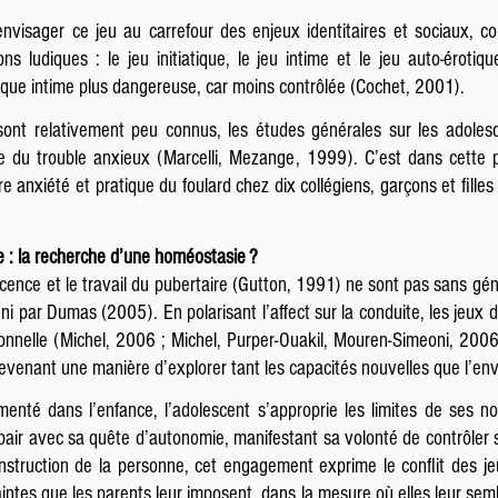
nvisager ce jeu au carrefour des enjeux identitaires et sociaux, 
ns ludiques : le jeu initiatique, le jeu intime et le jeu auto-érotiqu
tique intime plus dangereuse, car moins contrôlée (Cochet, 2001).
 sont relativement peu connus, les études générales sur les adoles
e du trouble anxieux (Marcelli, Mezange, 1999). C’est dans cette 
e anxiété et pratique du foulard chez dix collégiens, garçons et fille
te : la recherche d’une homéostasie ?
cence et le travail du pubertaire (Gutton, 1991) ne sont pas sans gé
ini par Dumas (2005). En polarisant l’affect sur la conduite, les jeux
nelle (Michel, 2006 ; Michel, Purper-Ouakil, Mouren-Simeoni, 2006)
devenant une manière d’explorer tant les capacités nouvelles que l’en
menté dans l’enfance, l’adolescent s’approprie les limites de ses no
e pair avec sa quête d’autonomie, manifestant sa volonté de contrôle
struction de la personne, cet engagement exprime le conflit des je
aintes que les parents leur imposent, dans la mesure où elles leur sembl