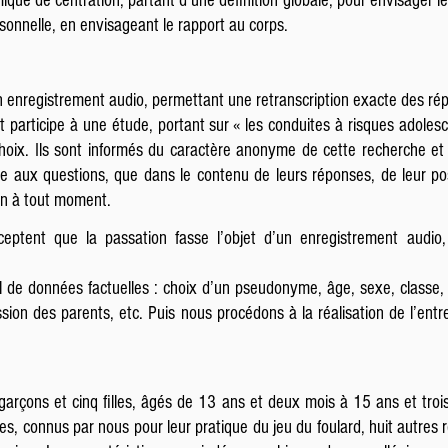
ue de centration, partant d’une définition globale, pour envisager le j
ersonnelle, en envisageant le rapport au corps.
un enregistrement audio, permettant une retranscription exacte des ré
 participe à une étude, portant sur « les conduites à risques adolesc
choix. Ils sont informés du caractère anonyme de cette recherche et d
e aux questions, que dans le contenu de leurs réponses, de leur po
ien à tout moment.
cceptent que la passation fasse l’objet d’un enregistrement audio,
de données factuelles : choix d’un pseudonyme, âge, sexe, classe, 
fession des parents, etc. Puis nous procédons à la réalisation de l’ent
 garçons et cinq filles, âgés de 13 ans et deux mois à 15 ans et trois
es, connus par nous pour leur pratique du jeu du foulard, huit autres 