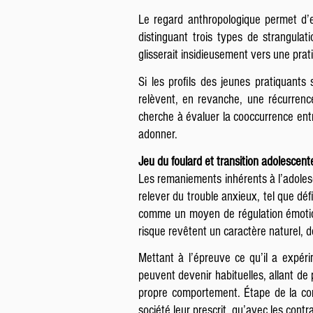
Le regard anthropologique permet d’e
distinguant trois types de strangulatio
glisserait insidieusement vers une pra
Si les profils des jeunes pratiquants
relèvent, en revanche, une récurrenc
cherche à évaluer la cooccurrence entr
adonner.
Jeu du foulard et transition adolescen
Les remaniements inhérents à l’adoles
relever du trouble anxieux, tel que déf
comme un moyen de régulation émotion
risque revêtent un caractère naturel, 
Mettant à l’épreuve ce qu’il a expéri
peuvent devenir habituelles, allant d
propre comportement. Étape de la con
société leur prescrit, qu’avec les contr