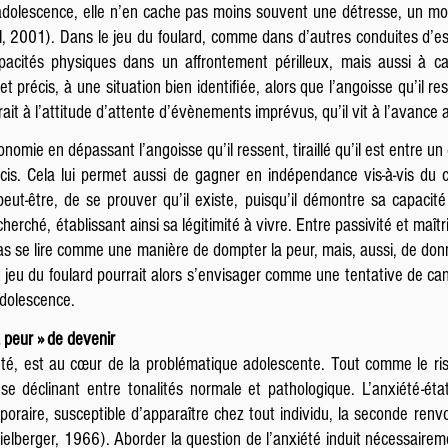
 l’adolescence, elle n’en cache pas moins souvent une détresse, un m
l, 2001). Dans le jeu du foulard, comme dans d’autres conduites d’es
pacités physiques dans un affrontement périlleux, mais aussi à c
et précis, à une situation bien identifiée, alors que l’angoisse qu’il r
trait à l’attitude d’attente d’évènements imprévus, qu’il vit à l’avanc
omie en dépassant l’angoisse qu’il ressent, tiraillé qu’il est entre un de
écis. Cela lui permet aussi de gagner en indépendance vis-à-vis du c
 peut-être, de se prouver qu’il existe, puisqu’il démontre sa capaci
rché, établissant ainsi sa légitimité à vivre. Entre passivité et maîtris
 pas se lire comme une manière de dompter la peur, mais, aussi, de donne
 jeu du foulard pourrait alors s’envisager comme une tentative de cana
adolescence.
a peur » de devenir
été, est au cœur de la problématique adolescente. Tout comme le ri
 déclinant entre tonalités normale et pathologique. L’anxiété-état s
oraire, susceptible d’apparaître chez tout individu, la seconde renv
pielberger, 1966). Aborder la question de l’anxiété induit nécessaireme