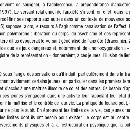
 convient de souligner, à l’adolescence, la prépondérance d’anxiétés
97). Le versant relationnel de l’anxiété s’inscrit, en effet, dans la 
t redéfinir ses rapports aux autres dans un contexte de mouvance som
05) suppose, alors, le recours à l’agir comme canalisation de l’affec
ration polymorphe : libération du corps, du psychisme et des représent
tère diffus évoquerait le versant généralisé de l’anxiété (Braconnier,
le vide que les jeux dangereux et, notamment, de « non-oxygénation » –
istre de la représentation – donneraient, à ces jeunes, l’illusion de lier
 sous l’angle des sensations qu’il induit, particulièrement dans la tra
erchent avidement certains jeunes, en particulier dans les premiers te
t d’accès à une maîtrise illusoire de soi et des autres. Ce besoin d’ap
 ces jeunes s’engagent dans une activité leur rappelant leur état d
tenir la maîtrise et le contrôle de leur vie. La pratique du foulard peu
ur ne plus le subir. En éprouvant les limites de la vie, ces jeunes 
les limites dont ils ont besoin pour exister. Le corps est au centr
uleversements physiques et à la restructuration psychique que la p