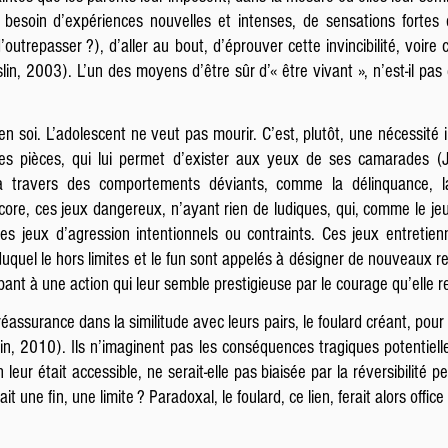
besoin d’expériences nouvelles et intenses, de sensations fortes e
’outrepasser ?), d’aller au bout, d’éprouver cette invincibilité, voire 
lin, 2003). L’un des moyens d’être sûr d’« être vivant », n’est-il pas
 soi. L’adolescent ne veut pas mourir. C’est, plutôt, une nécessité in
tes pièces, qui lui permet d’exister aux yeux de ses camarades 
à travers des comportements déviants, comme la délinquance, la 
re, ces jeux dangereux, n’ayant rien de ludiques, qui, comme le jeu 
es jeux d’agression intentionnels ou contraints. Ces jeux entretien
 duquel le hors limites et le fun sont appelés à désigner de nouveaux r
ipant à une action qui leur semble prestigieuse par le courage qu’elle req
 réassurance dans la similitude avec leurs pairs, le foulard créant, po
in, 2010). Ils n’imaginent pas les conséquences tragiques potentielles
n leur était accessible, ne serait-elle pas biaisée par la réversibilité
ait une fin, une limite ? Paradoxal, le foulard, ce lien, ferait alors offic