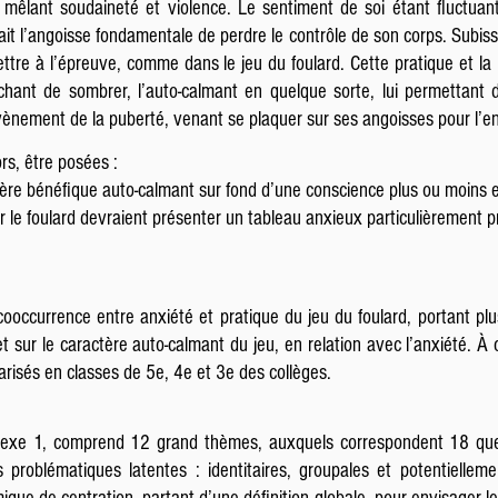
 mêlant soudaineté et violence. Le sentiment de soi étant fluctuan
it l’angoisse fondamentale de perdre le contrôle de son corps. Subissa
ettre à l’épreuve, comme dans le jeu du foulard. Cette pratique et la 
êchant de sombrer, l’auto-calmant en quelque sorte, lui permettant
vènement de la puberté, venant se plaquer sur ses angoisses pour l’en 
rs, être posées :
ctère bénéfique auto-calmant sur fond d’une conscience plus ou moins e
 le foulard devraient présenter un tableau anxieux particulièrement p
cooccurrence entre anxiété et pratique du jeu du foulard, portant plu
et sur le caractère auto-calmant du jeu, en relation avec l’anxiété. À c
arisés en classes de 5e, 4e et 3e des collèges.
nnexe 1, comprend 12 grand thèmes, auxquels correspondent 18 ques
 problématiques latentes : identitaires, groupales et potentiellem