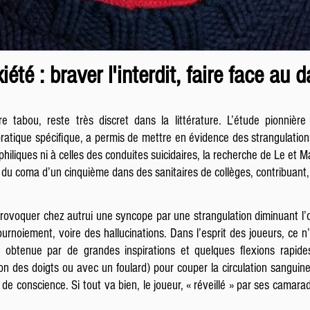
été : braver l'interdit, faire face au 
 tabou, reste très discret dans la littérature. L’étude pionnièr
atique spécifique, a permis de mettre en évidence des strangulations
philiques ni à celles des conduites suicidaires, la recherche de Le et
du coma d’un cinquième dans des sanitaires de collèges, contribuant, pa
rovoquer chez autrui une syncope par une strangulation diminuant l’o
rnoiement, voire des hallucinations. Dans l’esprit des joueurs, ce n’
n, obtenue par de grandes inspirations et quelques flexions rapi
n des doigts ou avec un foulard) pour couper la circulation sanguine c
e conscience. Si tout va bien, le joueur, « réveillé » par ses camara