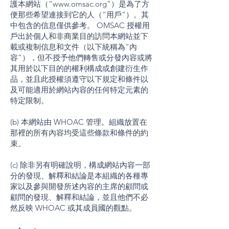
護本網站（“
www.omsac.org
”）是為了方
便那些希望連接到它的人（“用戶”）。其
中包含的信息僅供參考。 OMSAC 授權用
戶出於個人和非商業目的訪問本網站並下
載或複制信息和文件（以下統稱為“內
容”），但不授予他們轉售或分發內容或將
其用於以下目的的權利構成或創建衍生作
品，並且此授權須遵守以下規定和條件以
及可能適用於網站內容的任何特定元素的
特定限制。
(b) 本網站由 WHOAC 管理。組織放置在
那裡的所有內容均受這些條款和條件的約
束。
(c) 除非另有明確說明，構成網站內容一部
分的發現、解釋和結論是本組織的各種專
家以及參與開發所述內容的主席的顧問或
顧問的發現、解釋和結論，並且他們不必
然反映 WHOAC 或其成員國的觀點。