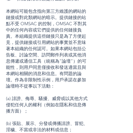
本網站可能包含指向第三方維護的網站的
鏈接或對此類網站的暗示。提供鏈接的站
點不受 OMSAC 的控制，OMSAC 不對其
中的任何內容或它們提供的任何鏈接負
責。本組織提供這些鏈接只是為了方便起
見，提供鏈接或引用網站的事實並不意味
著本組織的任何認可。如果本網站包括公
告板、討論空間、訪問郵件列表或其他消
息傳遞或通信工具（統稱為“論壇”）的可
能性，則用戶同意僅接收和發送適當且與
本網站相關的消息和信息。有問題的論
壇。作為非限制性示例，用戶承諾在參加
論壇時不從事以下活動：
(a) 誹謗、侮辱、騷擾、威脅或以其他方式
侵犯任何人的權利（例如在隱私和信息傳
播方面）；
(b) 張貼、展示、分發或傳播誹謗、冒犯、
淫穢、不當或非法的材料或信息；