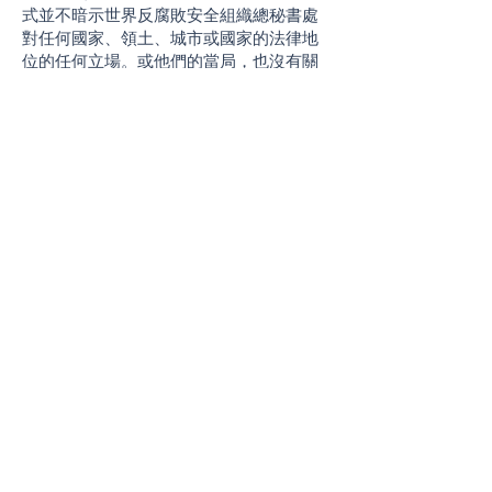
式並不暗示世界反腐敗安全組織總秘書處
對任何國家、領土、城市或國家的法律地
位的任何立場。或他們的當局，也沒有關
於他們的邊界或界限的劃定。本內容中使
用的術語“國家”還包括領土或地區。
隱私聲明
有關用戶的某些信息，例如互聯網協議 (IP)
地址、在網站上查閱的頁面、使用的軟
件、花費的時間和其他類似信息，都存儲
在世界反安全組織的服務器上。 此信息不
會正式識別用戶。它們在內部使用，僅用
於分析網站流量。如果用戶提供的數據可
以識別他的個人身份，例如他的姓名、地
址或出現在本網站上存儲的表格中的其他
信息，則該信息將僅用於統計目的，不會
向所有人披露。但是，本組織不承擔對這
些信息安全的所有責任。