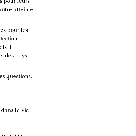
s pour leurs
autre atteinte
es pour les
tection
is il
ts des pays
es questions,
 dans la vie
at, qu’ils