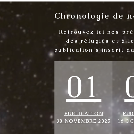
Chronologie de no
Retrouvez ici nos pr
des réfugiés et à l
publication s’inscrit d
01
PUBLICATION
PUB
30 NOVEMBRE 2025
16 O