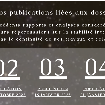
s publications liées aux doss
écédents rapports et analyses consacr
eurs répercussions sur la stabilité in
ans la continuité de nos travaux et écl
03
0
02
LICATION
PUBLICATION
PUBLICA
CTOBRE 2023
19 JANVIER 2025
21 JANVIER