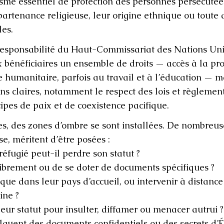
isme essentiel de protection des personnes persécutée
partenance religieuse, leur origine ethnique ou toute 
les.
a responsabilité du Haut-Commissariat des Nations Uni
 bénéficiaires un ensemble de droits — accès à la pro
e humanitaire, parfois au travail et à l’éducation — ma
ns claires, notamment le respect des lois et règlemen
cipes de paix et de coexistence pacifique.
es, des zones d’ombre se sont installées. De nombreus
e, méritent d’être posées :
éfugié peut-il perdre son statut ?
 librement ou de se doter de documents spécifiques ?
tique dans leur pays d’accueil, ou intervenir à distance
ine ?
 leur statut pour insulter, diffamer ou menacer autrui ?
ulguent des documents confidentiels ou des secrets d’Ét