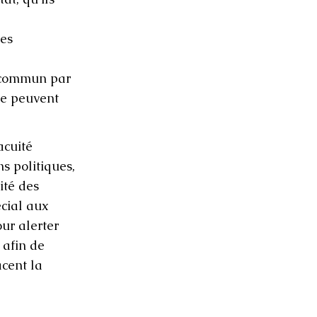
les
t commun par
que peuvent
acuité
s politiques,
ité des
écial aux
ur alerter
 afin de
acent la