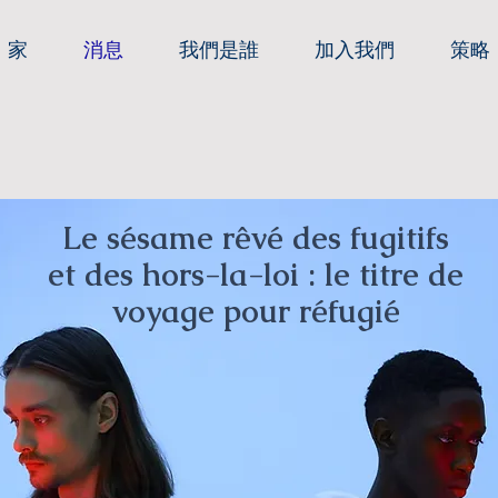
家
消息
我們是誰
加入我們
策略
Le sésame rêvé des fugitifs
et des hors-la-loi : le titre de
voyage pour réfugié