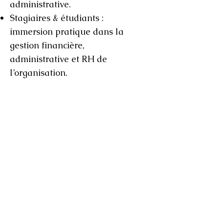
administrative.
Stagiaires & étudiants :
immersion pratique dans la
gestion financière,
administrative et RH de
l’organisation.
Candidatures : envoyez lettre de
motivation + CV à
finance@omsac.org
Retour