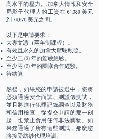
高水平的壓力。.加拿大情報和安全
局影子代理人的工資在 61,380 美元
到 74,670 美元之間。
以下是申請要求：
大專文憑（兩年制課程）。
有效且永久的加拿大駕駛執照。
至少三 (3) 年的駕駛經驗。
至少兩 (2) 年的團隊合作經驗。
待結算
然後，如果您的申請被選中，您將
必須通過安全面試、測謊儀測試，
並且將進行犯罪記錄調查以及財務
和信用檢查。從提交申請的那一刻
起，也禁止食用任何非法藥物。如
果您通過了所有這些測試，那麼您
將接受紡紗代理培訓。